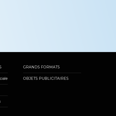
S
GRANDS FORMATS
———
————————————————
iale
OBJETS PUBLICITAIRES
———
———
s
———