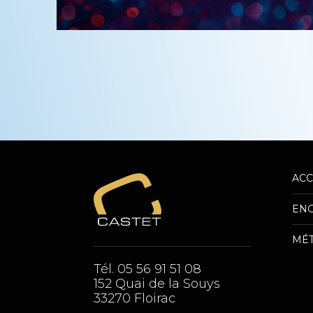
ACC
——
EN
——
MÉT
Tél. 05 56 91 51 08
152 Quai de la Souys
33270 Floirac