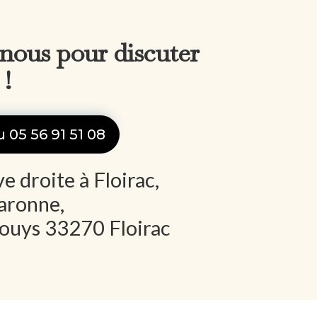
nous pour discuter
 !
 05 56 91 51 08
 droite à Floirac,
aronne,
Souys 33270 Floirac