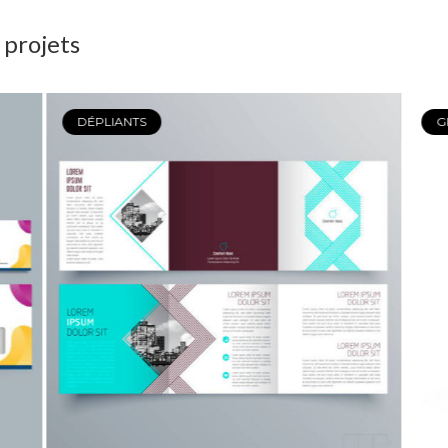
 projets
DÉPLIANTS
G