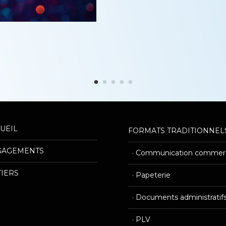
UEIL
FORMATS TRADITIONNEL
——————————————
—————————————
GAGEMENTS
· Communication commerc
——————————————
—————————————
IERS
· Papeterie
—————————————
· Documents administratif
—————————————
· PLV